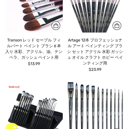
Transon レッド セーブル フィ
Artage 12本 プロフェッショナ
ルバート ペイント ブラシ 6 本
ル アート ペインティング ブラ
入り 水彩、アクリル、油、テン
シ セット アクリル 水彩 ガッシ
ペラ、ガッシュ ペイント用
ュ オイル クラフト ホビー ペイ
ンティング用
$13.99
$23.99
Sold out