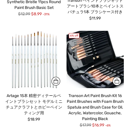
Transon ペイントブラシキット
Synthetic Bristle 11pcs Round
アートブラシ10本とペイントス
Paint Brush Basic Set
パチュラ1本 ブラシケース付き
Regular
$12.99
$8.99
-31%
$11.99
price
6% off
Artage 15本 精密ディテールペ
Transon Art Paint Brush Kit 16
イントブラシセット モデルミニ
Paint Brushes with Foam Brush
チュアクラフトとホビーペイン
Spatula and Brush Case for Oil,
ティング用
Acrylic, Watercolor, Gouache,
Painting Black
$18.99
Regular
$17.99
$16.99
-6%