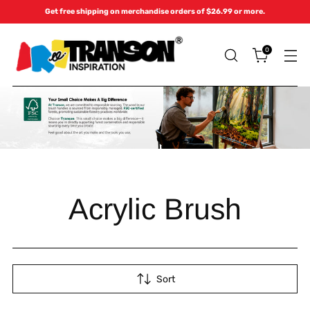
Get free shipping on merchandise orders of $26.99 or more.
0
Acrylic Brush
Sort