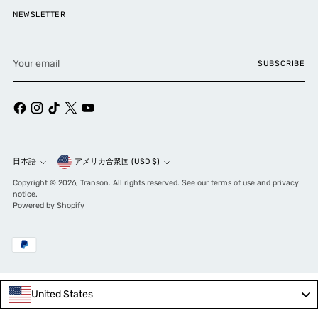
NEWSLETTER
Your
SUBSCRIBE
email
Currency
日本語
アメリカ合衆国 (USD $)
Language
Copyright © 2026,
Transon
. All rights reserved. See our terms of use and privacy
notice.
Powered by Shopify
United States