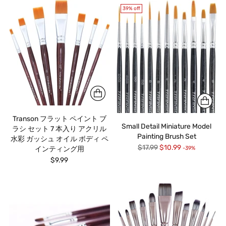
39% off
Transon フラット ペイント ブ
Small Detail Miniature Model
ラシ セット 7 本入り アクリル
Painting Brush Set
水彩 ガッシュ オイル ボディ ペ
Regular
$17.99
$10.99
-39%
インティング用
price
$9.99