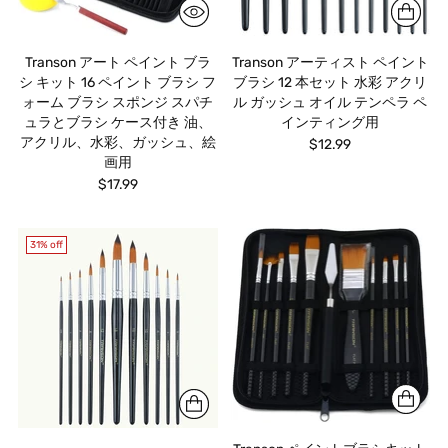
Transon アート ペイント ブラ
Transon アーティスト ペイント
シ キット 16 ペイント ブラシ フ
ブラシ 12 本セット 水彩 アクリ
ォーム ブラシ スポンジ スパチ
ル ガッシュ オイル テンペラ ペ
ュラとブラシ ケース付き 油、
インティング用
アクリル、水彩、ガッシュ、絵
$12.99
画用
$17.99
31% off