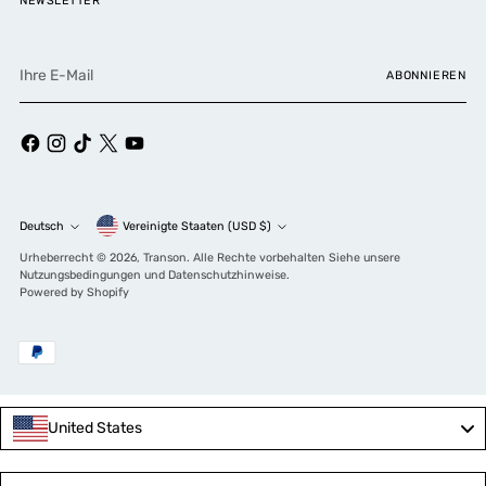
NEWSLETTER
Ihre
ABONNIEREN
E-
Mail
Währung
Deutsch
Vereinigte Staaten (USD $)
Sprache
Urheberrecht © 2026,
Transon
. Alle Rechte vorbehalten Siehe unsere
Nutzungsbedingungen und Datenschutzhinweise.
Powered by Shopify
United States
Language