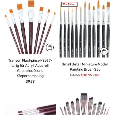
39% Rabatt
Transon Flachpinsel-Set 7-
Small Detail Miniature Model
teilig für Acryl, Aquarell,
Painting Brush Set
Gouache, Öl und
Regulärer
$17.99
$10.99
-39%
Körperbemalung
Preis
$9.99