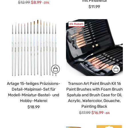
mit Pinseletui
Regulärer
$12.99
$8.99
-31%
$11.99
Preis
6% Rabatt
Artage 15-teiliges Präzisions-
Transon Art Paint Brush Kit 16
Detail-Malpinsel-Set für
Paint Brushes with Foam Brush
Modell-Miniatur-Bastel- und
Spatula and Brush Case for Oil,
Hobby-Malerei
Acrylic, Watercolor, Gouache,
Painting Black
$18.99
Regulärer
$17.99
$16.99
-6%
Preis