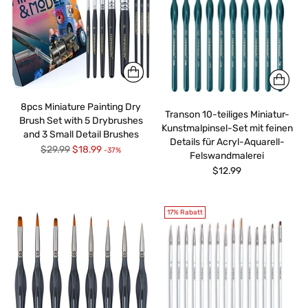
8pcs Miniature Painting Dry
Transon 10-teiliges Miniatur-
Brush Set with 5 Drybrushes
Kunstmalpinsel-Set mit feinen
and 3 Small Detail Brushes
Details für Acryl-Aquarell-
Regulärer
$29.99
$18.99
-37%
Felswandmalerei
Preis
$12.99
17% Rabatt