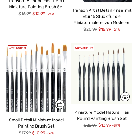
Transon 15-Piece Fine Detail
Miniature Painting Brush Set
Transon Artist Detail Pinsel mit
Regulärer
$16.99
$12.99
-24%
Etui 15 Stück für die
Preis
Miniaturmalerei von Modellen
Regulärer
$20.99
$15.99
-24%
Preis
39% Rabatt
Ausverkauft
Miniature Model Natural Hair
Round Painting Brush Set
Small Detail Miniature Model
Regulärer
$22.99
$13.99
Painting Brush Set
-39%
Preis
Regulärer
$17.99
$10.99
-39%