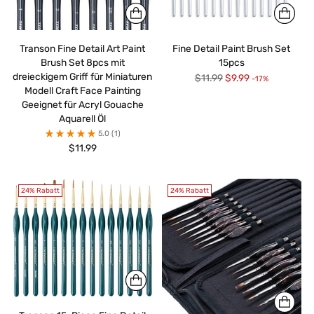
Transon Fine Detail Art Paint
Fine Detail Paint Brush Set
Brush Set 8pcs mit
15pcs
dreieckigem Griff für Miniaturen
Regulärer
$11.99
$9.99
-17%
Modell Craft Face Painting
Preis
Geeignet für Acryl Gouache
Aquarell Öl
5.0
(1)
$11.99
24% Rabatt
24% Rabatt