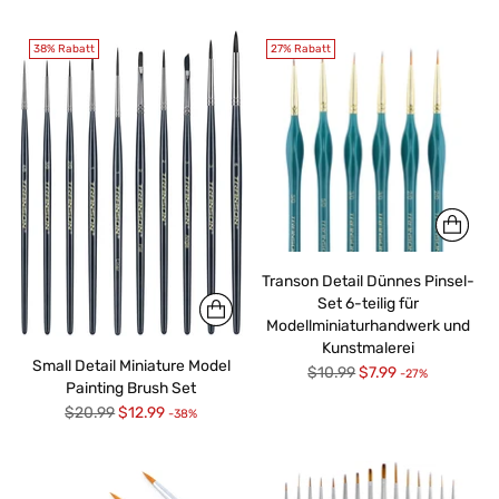
Preis
38% Rabatt
27% Rabatt
Transon Detail Dünnes Pinsel-
Set 6-teilig für
Modellminiaturhandwerk und
Kunstmalerei
Small Detail Miniature Model
Regulärer
$10.99
$7.99
-27%
Painting Brush Set
Preis
Regulärer
$20.99
$12.99
-38%
Preis